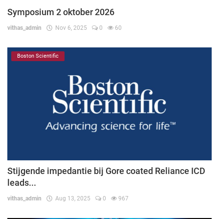
Symposium 2 oktober 2026
vithas_admin
Nov 6, 2025
0
60
Boston Scientific
Stijgende impedantie bij Gore coated Reliance ICD
leads...
vithas_admin
Aug 13, 2025
0
967