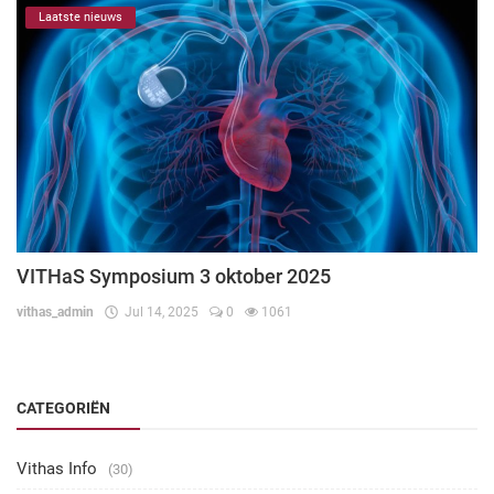
Laatste nieuws
VITHaS Symposium 3 oktober 2025
vithas_admin
Jul 14, 2025
0
1061
CATEGORIËN
Vithas Info
(30)