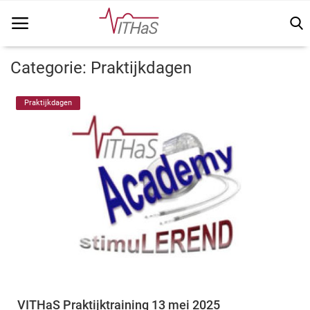
Categorie: Praktijkdagen
Home
Praktijkdagen
Vithas Info
Kennisbank
Vakinhoudelijk
FSN
Vacatures
Login
VITHaS Praktijktraining 13 mei 2025
Registreer