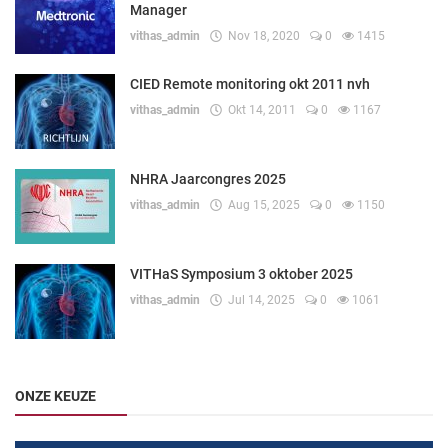
Manager
vithas_admin
Nov 18, 2020
0
1415
CIED Remote monitoring okt 2011 nvh
vithas_admin
Okt 14, 2011
0
1167
NHRA Jaarcongres 2025
vithas_admin
Aug 15, 2025
0
1150
VITHaS Symposium 3 oktober 2025
vithas_admin
Jul 14, 2025
0
1061
ONZE KEUZE