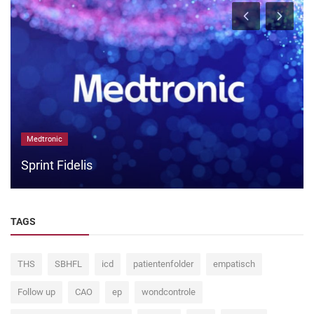
Medtronic
Sprint Fidelis
TAGS
THS
SBHFL
icd
patientenfolder
empatisch
Follow up
CAO
ep
wondcontrole