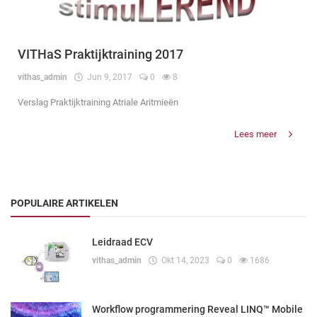
VITHaS Praktijktraining 2017
vithas_admin
Jun 9, 2017
0
8
Verslag Praktijktraining Atriale Aritmieën
Lees meer
POPULAIRE ARTIKELEN
Leidraad ECV
vithas_admin
Okt 14, 2023
0
1686
Workflow programmering Reveal LINQ™ Mobile