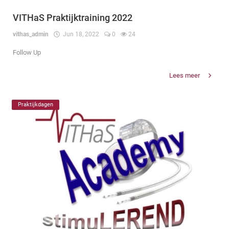
VITHaS Praktijktraining 2022
vithas_admin
Jun 18, 2022
0
24
Follow Up
Lees meer
Praktijkdagen