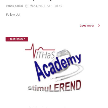
vithas_admin
Mar 4, 2025
1
59
Follow Up!
Lees meer
Praktijkdagen