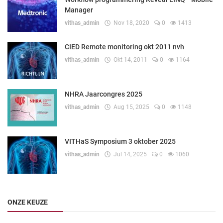
Manager
vithas_admin
Nov 18, 2020
0
1413
CIED Remote monitoring okt 2011 nvh
vithas_admin
Okt 14, 2011
0
1164
NHRA Jaarcongres 2025
vithas_admin
Aug 15, 2025
0
1148
VITHaS Symposium 3 oktober 2025
vithas_admin
Jul 14, 2025
0
1060
ONZE KEUZE