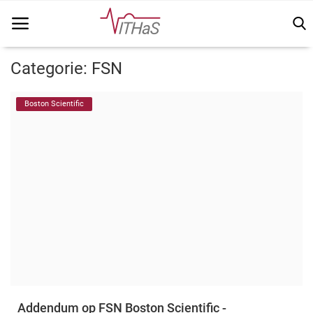
Categorie: FSN
Home
Boston Scientific
Vithas Info
Kennisbank
Vakinhoudelijk
FSN
Vacatures
Login
Addendum op FSN Boston Scientific -
Registreer