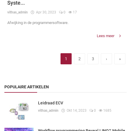
Syste...
vithas_admin
Apr 30, 2023
0
17
Afwijking in de programmersoftware.
Lees meer
1
2
3
›
»
POPULAIRE ARTIKELEN
Leidraad ECV
vithas_admin
Okt 14, 2023
0
1685
Workflow programmering Reveal LINQ™ Mobile