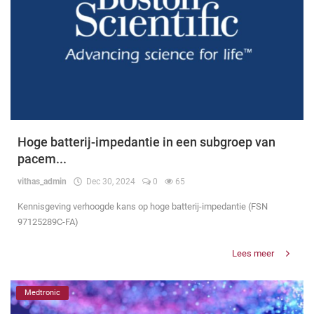
Hoge batterij-impedantie in een subgroep van
pacem...
vithas_admin
Dec 30, 2024
0
65
Kennisgeving verhoogde kans op hoge batterij-impedantie (FSN
97125289C-FA)
Lees meer
Medtronic