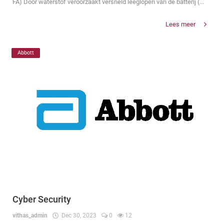
FA) Door waterstof veroorzaakt versneld leeglopen van de batterij (...
Lees meer
Abbott
Cyber Security
vithas_admin
Dec 30, 2023
0
12