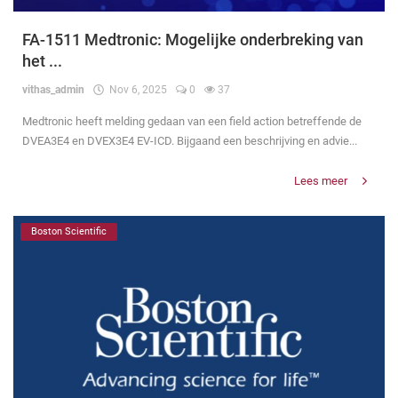
FA-1511 Medtronic: Mogelijke onderbreking van
het ...
vithas_admin
Nov 6, 2025
0
37
Medtronic heeft melding gedaan van een field action betreffende de
DVEA3E4 en DVEX3E4 EV-ICD. Bijgaand een beschrijving en advie...
Lees meer
Boston Scientific