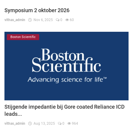
Symposium 2 oktober 2026
vithas_admin
Nov 6, 2025
0
60
Boston Scientific
Stijgende impedantie bij Gore coated Reliance ICD
leads...
vithas_admin
Aug 13, 2025
0
964