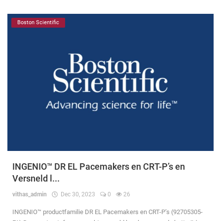
Boston Scientific
INGENIO™ DR EL Pacemakers en CRT-P’s en
Versneld l...
vithas_admin
Dec 30, 2023
0
26
INGENIO™ productfamilie DR EL Pacemakers en CRT-P’s (92705305-