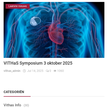
Laatste nieuws
VITHaS Symposium 3 oktober 2025
vithas_admin
Jul 14, 2025
0
1060
CATEGORIËN
Vithas Info
(30)