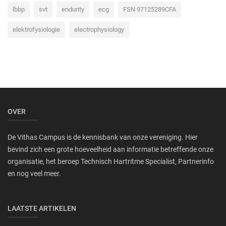
lbbp
svt
endurity
ecg
FSN 97125289CFA
elektrofysiologie
electrophysiology
OVER
De Vithas Campus is de kennisbank van onze vereniging. Hier
bevind zich een grote hoeveelheid aan informatie betreffende onze
organisatie, het beroep Technisch Hartritme Specialist, Partnerinfo
en nog veel meer.
LAATSTE ARTIKELEN