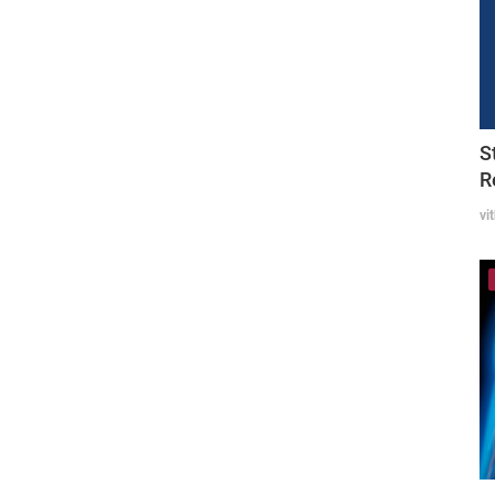
S
R
vi