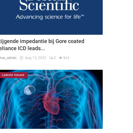
tijgende impedantie bij Gore coated
eliance ICD leads...
thas_admin
Aug 13, 2025
0
963
Laatste nieuws