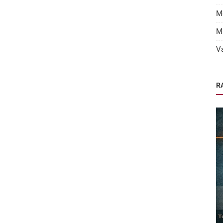
M
M
V
R
Laatste nieuws
Carrierebeurs 2024