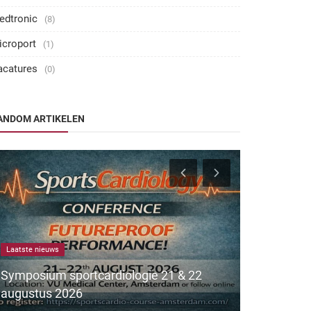
edtronic
(8)
icroport
(1)
acatures
(0)
ANDOM ARTIKELEN
Laatste nieuws
Laatste nieuws
Symposium sportcardiologie 21 & 22
augustus 2026
NHRA cong