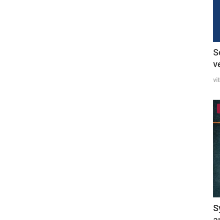
S
v
vi
S
a