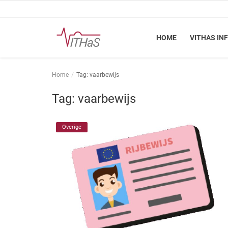
HOME
VITHAS IN
Home
Home
Tag: vaarbewijs
Vithas Info
Tag: vaarbewijs
Kennisbank
Overige
Vakinhoudelijk
FSN
Vacatures
Login
Registreer