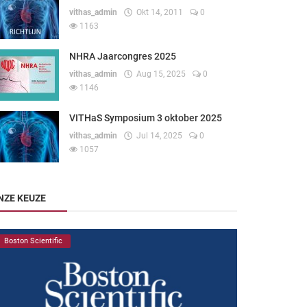
vithas_admin
Okt 14, 2011
0
1163
NHRA Jaarcongres 2025
vithas_admin
Aug 15, 2025
0
1146
VITHaS Symposium 3 oktober 2025
vithas_admin
Jul 14, 2025
0
1057
NZE KEUZE
Boston Scientific