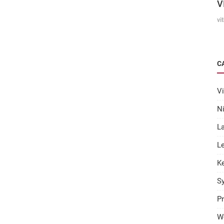
V
vi
C
Vi
N
L
Le
K
S
Pr
W