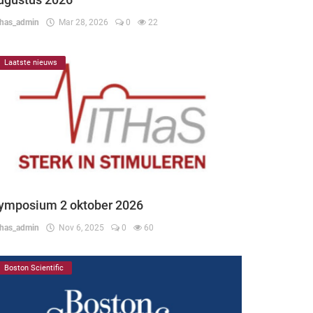
thas_admin
Mar 28, 2026
0
22
Laatste nieuws
ymposium 2 oktober 2026
thas_admin
Nov 6, 2025
0
60
Boston Scientific