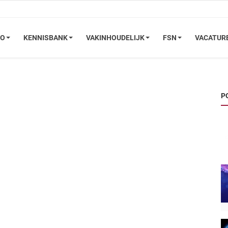
FO
KENNISBANK
VAKINHOUDELIJK
FSN
VACATUR
P