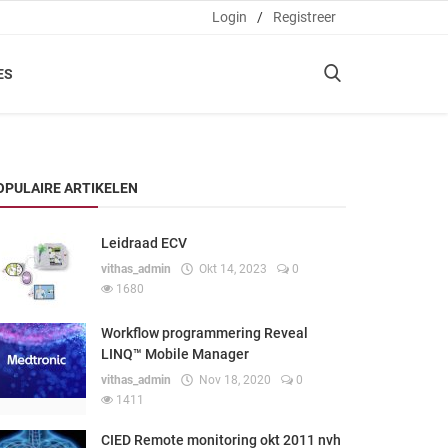
Login
/
Registreer
ES
OPULAIRE ARTIKELEN
Leidraad ECV
vithas_admin
Okt 14, 2023
0
1680
Workflow programmering Reveal
LINQ™ Mobile Manager
vithas_admin
Nov 18, 2020
0
1411
CIED Remote monitoring okt 2011 nvh