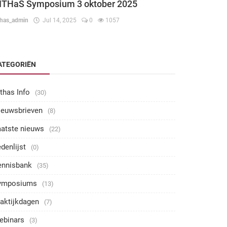
ITHaS Symposium 3 oktober 2025
thas_admin
Jul 14, 2025
0
1057
ATEGORIËN
thas Info
(30)
ieuwsbrieven
(8)
aatste nieuws
(22)
denlijst
(0)
ennisbank
(35)
ymposiums
(13)
aktijkdagen
(7)
ebinars
(3)