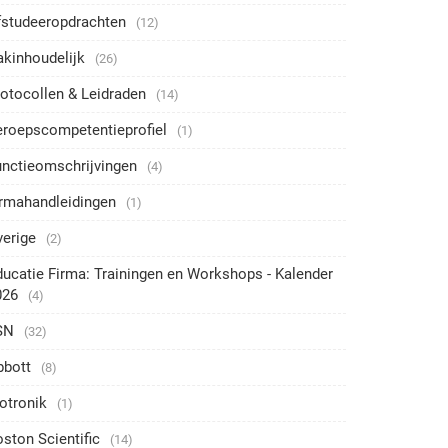
fstudeeropdrachten
(12)
akinhoudelijk
(26)
otocollen & Leidraden
(14)
eroepscompetentieprofiel
(1)
unctieomschrijvingen
(4)
irmahandleidingen
(1)
verige
(2)
ucatie Firma: Trainingen en Workshops - Kalender
026
(4)
SN
(32)
bbott
(8)
otronik
(1)
ston Scientific
(14)