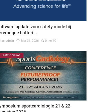
oftware update voor safety mode bij
ervroegde batteri...
thas_admin
Mar 31, 2026
0
99
Laatste nieuws
ymposium sportcardiologie 21 & 22
ugustus 2026