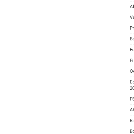
A
V
Pr
B
F
F
O
Ed
2
F
A
Bi
Bo