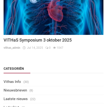
VITHaS Symposium 3 oktober 2025
vithas_admin
Jul 14, 2025
0
1047
CATEGORIËN
Vithas Info
(30)
Nieuwsbrieven
(8)
Laatste nieuws
(22)