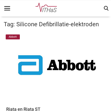
Tag: Silicone Defibrillatie-elektroden
Home
Abbott
Vithas Info
Kennisbank
Vakinhoudelijk
FSN
Vacatures
Login
Riata en Riata ST
Registreer