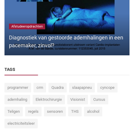
Afstudeeropdrachten
Diagnostiek van gestoorde ademhalingen in een
pacemaker, zinvol?
TAGS
programmer
crm
Quadra
slaapapneu
cyncope
ademhaling
Elektrochirurgie
Visionist
Cursus
Teligen
regels
sensoren
THS
alcohol
electriciteitsleer