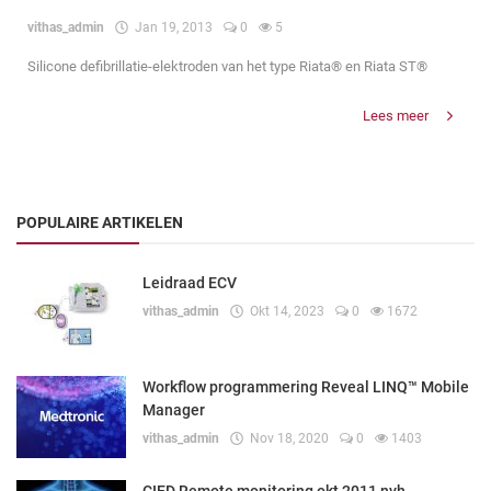
vithas_admin
Jan 19, 2013
0
5
Silicone defibrillatie-elektroden van het type Riata® en Riata ST®
Lees meer
POPULAIRE ARTIKELEN
Leidraad ECV
vithas_admin
Okt 14, 2023
0
1672
Workflow programmering Reveal LINQ™ Mobile
Manager
vithas_admin
Nov 18, 2020
0
1403