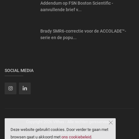
Addendum op FSN Boston Scientific -
aanvullende brief v...
Brady SMR6-correctie voor de ACCOLADE™-
serie en de popu...
SOCIAL MEDIA
Copyright 2026 Vithas - Alle rechten gereserveerd.
Deze website gebruikt cookies. Door verder te gaan met
Algemene voorwaarden
browsen gaat u akkoord met
ons cookiebeleid
.