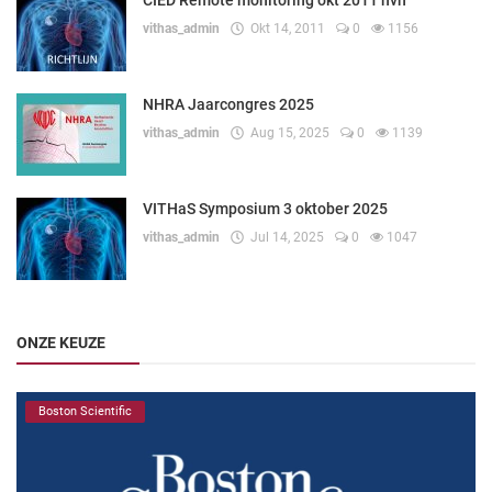
CIED Remote monitoring okt 2011 nvh
vithas_admin
Okt 14, 2011
0
1156
NHRA Jaarcongres 2025
vithas_admin
Aug 15, 2025
0
1139
VITHaS Symposium 3 oktober 2025
vithas_admin
Jul 14, 2025
0
1047
ONZE KEUZE
Boston Scientific