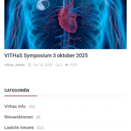
VITHaS Symposium 3 oktober 2025
vithas_admin
Jul 14, 2025
0
1055
CATEGORIËN
Vithas Info
(30)
Nieuwsbrieven
(8)
Laatste nieuws
(22)