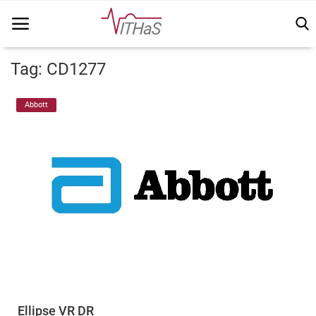
Tag: CD1277
Home
Abbott
Vithas Info
Kennisbank
Vakinhoudelijk
FSN
Vacatures
Login
Ellipse VR DR
Registreer