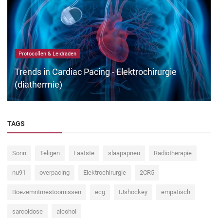
Protocollen & Leidraden
Trends in Cardiac Pacing - Elektrochirurgie
(diathermie)
TAGS
Sorin
Teligen
Laatste
slaapapneu
Radiotherapie
nu91
overpacing
Elektrochirurgie
2CR5
Boezemritmestoornissen
ecg
IJshockey
empatisch
sarcoidose
alcohol