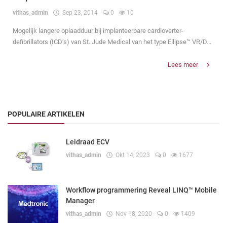
vithas_admin
Sep 23, 2014
0
10
Mogelijk langere oplaadduur bij implanteerbare cardioverter-
defibrillators (ICD’s) van St. Jude Medical van het type Ellipse™ VR/D...
Lees meer
POPULAIRE ARTIKELEN
Leidraad ECV
vithas_admin
Okt 14, 2023
0
1677
Workflow programmering Reveal LINQ™ Mobile
Manager
vithas_admin
Nov 18, 2020
0
1409