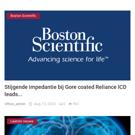
Boston Scientific
Stijgende impedantie bij Gore coated Reliance ICD
leads...
vithas_admin
Aug 13, 2025
0
961
Laatste nieuws