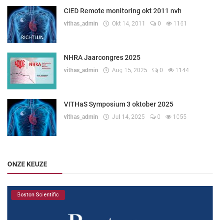
CIED Remote monitoring okt 2011 nvh
vithas_admin
Okt 14, 2011
0
1161
NHRA Jaarcongres 2025
vithas_admin
Aug 15, 2025
0
1144
VITHaS Symposium 3 oktober 2025
vithas_admin
Jul 14, 2025
0
1055
ONZE KEUZE
Boston Scientific