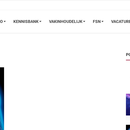
FO
KENNISBANK
VAKINHOUDELIJK
FSN
VACATUR
P