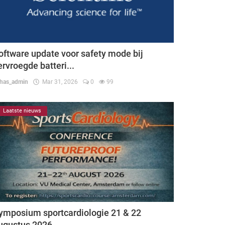
oftware update voor safety mode bij
ervroegde batteri...
thas_admin
Mar 31, 2026
0
99
Laatste nieuws
ymposium sportcardiologie 21 & 22
ugustus 2026