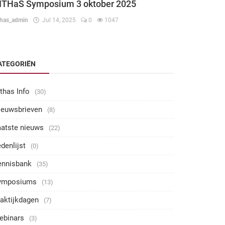
ITHaS Symposium 3 oktober 2025
thas_admin
Jul 14, 2025
0
1047
ATEGORIËN
thas Info
(30)
ieuwsbrieven
(8)
aatste nieuws
(22)
denlijst
(0)
ennisbank
(35)
ymposiums
(13)
aktijkdagen
(7)
ebinars
(3)