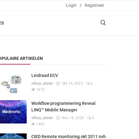
Login
/
Registreer
ES
OPULAIRE ARTIKELEN
Leidraad ECV
vithas_admin
Okt 14, 2023
0
1672
Workflow programmering Reveal
LINQ™ Mobile Manager
vithas_admin
Nov 18, 2020
0
1402
CIED Remote monitoring okt 2011 nvh