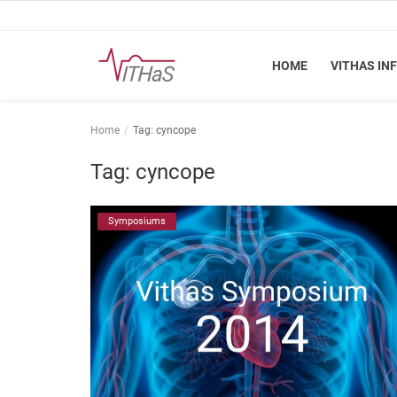
HOME
VITHAS IN
Home
Home
Tag: cyncope
Vithas Info
Tag: cyncope
Kennisbank
Symposiums
Vakinhoudelijk
FSN
Vacatures
Login
Registreer