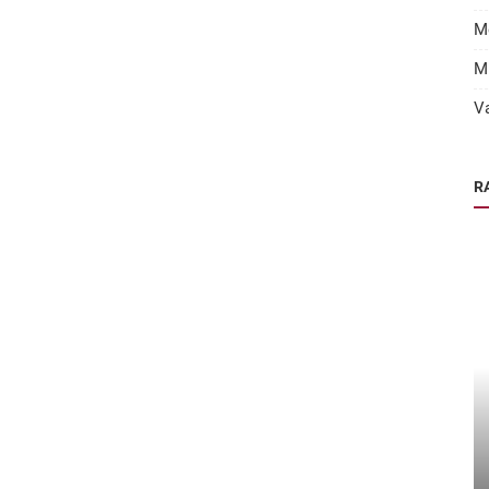
M
M
V
R
Educatie Firma: Trainingen en Workshops - Kalender 2026
Biotronik Cursus programma 2026