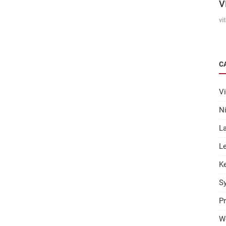
V
vi
C
Vi
N
L
Le
K
S
Pr
W