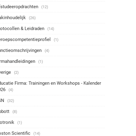
fstudeeropdrachten
(12)
akinhoudelijk
(26)
otocollen & Leidraden
(14)
eroepscompetentieprofiel
(1)
unctieomschrijvingen
(4)
irmahandleidingen
(1)
verige
(2)
ucatie Firma: Trainingen en Workshops - Kalender
026
(4)
SN
(32)
bbott
(8)
otronik
(1)
ston Scientific
(14)