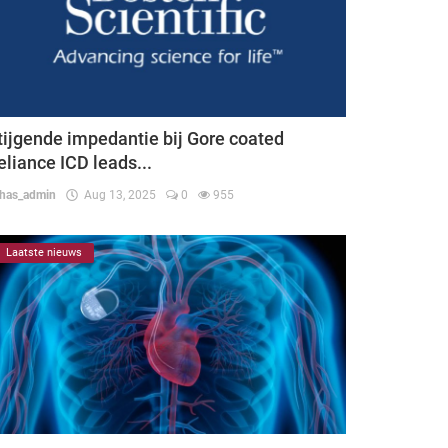
tijgende impedantie bij Gore coated
eliance ICD leads...
thas_admin
Aug 13, 2025
0
955
Laatste nieuws