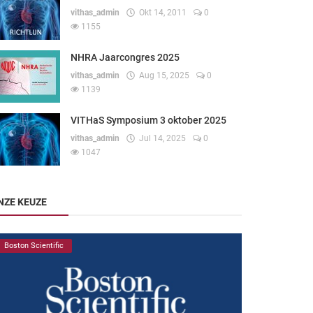
vithas_admin
Okt 14, 2011
0
1155
NHRA Jaarcongres 2025
vithas_admin
Aug 15, 2025
0
1139
VITHaS Symposium 3 oktober 2025
vithas_admin
Jul 14, 2025
0
1047
NZE KEUZE
Boston Scientific