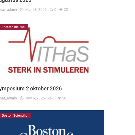
thas_admin
Mar 28, 2026
0
22
Laatste nieuws
ymposium 2 oktober 2026
thas_admin
Nov 6, 2025
0
58
Boston Scientific