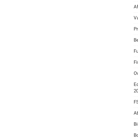
A
V
Pr
B
F
F
O
Ed
2
F
A
Bi
Bo