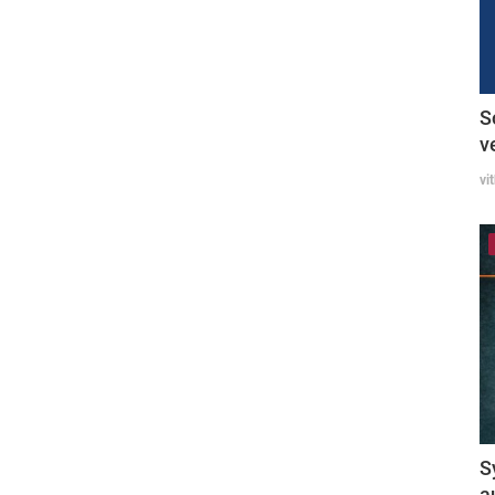
S
v
vi
S
a