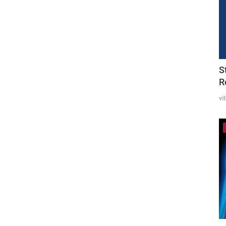
S
R
vi