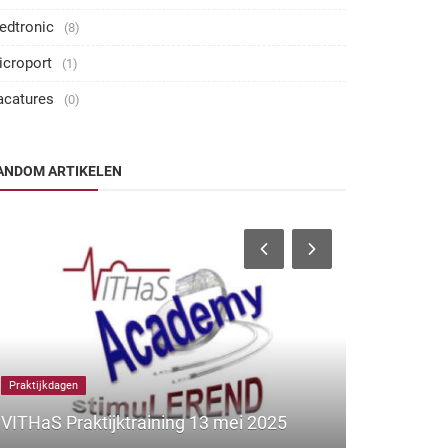
edtronic
(8)
icroport
(1)
acatures
(0)
ANDOM ARTIKELEN
Praktijkdagen
Symposiums
VITHaS Praktijktraining 13 mei 2025
Vithas sy