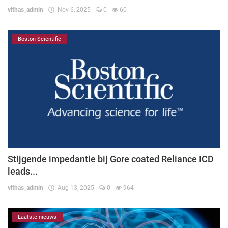
vithas_admin
Nov 6, 2025
0
60
Boston Scientific
Stijgende impedantie bij Gore coated Reliance ICD
leads...
vithas_admin
Aug 13, 2025
0
964
Laatste nieuws