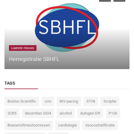
Laatste nieuws
Herregistratie SBHFL
TAGS
Boston Scientific
crm
BIV-pacing
STIN
Scriptie
2CR5
december 2024
alcohol
Autogen DR
P106
Boezemritmestoornissen
cardiologie
risocostratificatie