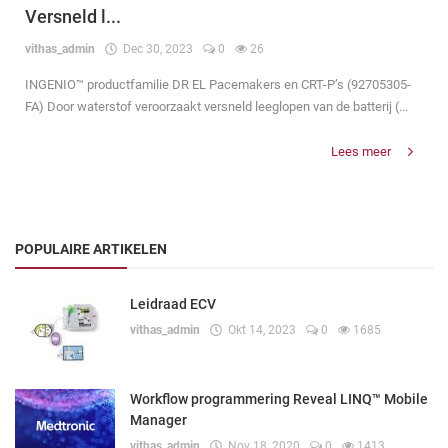
Versneld l...
vithas_admin
Dec 30, 2023
0
26
INGENIO™ productfamilie DR EL Pacemakers en CRT-P’s (92705305-
FA) Door waterstof veroorzaakt versneld leeglopen van de batterij (...
Lees meer
POPULAIRE ARTIKELEN
Leidraad ECV
vithas_admin
Okt 14, 2023
0
1685
Workflow programmering Reveal LINQ™ Mobile
Manager
vithas_admin
Nov 18, 2020
0
1413