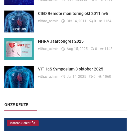
CIED Remote monitoring okt 2011 nvh
vithas_admin
Okt 14, 2011
0
1164
NHRA Jaarcongres 2025
vithas_admin
Aug 15, 2025
0
1148
VITHaS Symposium 3 oktober 2025
vithas_admin
Jul 14, 2025
0
1060
ONZE KEUZE
Boston Scientific