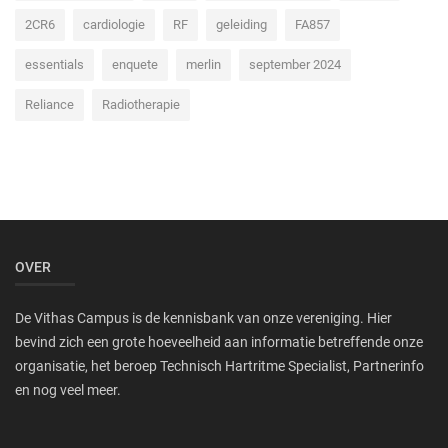
2CR6
cardiologie
RF
geleiding
FA857
essentials
enquete
merlin
september 2024
Reliance
Radiotherapie
OVER
De Vithas Campus is de kennisbank van onze vereniging. Hier
bevind zich een grote hoeveelheid aan informatie betreffende onze
organisatie, het beroep Technisch Hartritme Specialist, Partnerinfo
en nog veel meer.