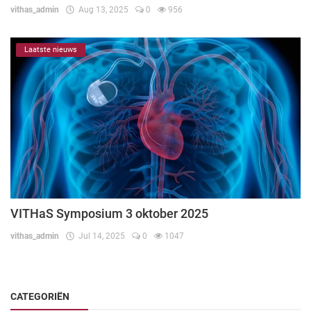
vithas_admin
Aug 13, 2025
0
956
Laatste nieuws
VITHaS Symposium 3 oktober 2025
vithas_admin
Jul 14, 2025
0
1047
CATEGORIËN