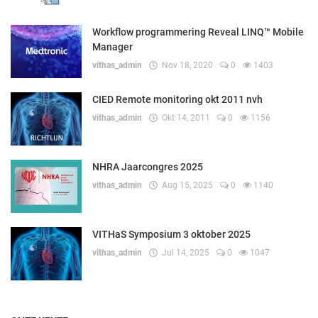
Workflow programmering Reveal LINQ™ Mobile
Manager
vithas_admin
Nov 18, 2020
0
1403
CIED Remote monitoring okt 2011 nvh
vithas_admin
Okt 14, 2011
0
1156
NHRA Jaarcongres 2025
vithas_admin
Aug 15, 2025
0
1140
VITHaS Symposium 3 oktober 2025
vithas_admin
Jul 14, 2025
0
1047