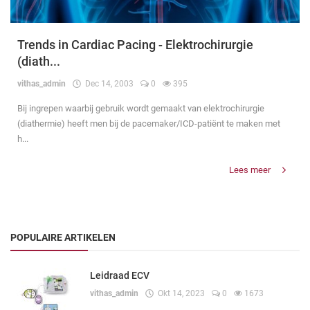
Trends in Cardiac Pacing - Elektrochirurgie
(diath...
vithas_admin
Dec 14, 2003
0
395
Bij ingrepen waarbij gebruik wordt gemaakt van elektrochirurgie
(diathermie) heeft men bij de pacemaker/ICD-patiënt te maken met
h...
Lees meer
POPULAIRE ARTIKELEN
Leidraad ECV
vithas_admin
Okt 14, 2023
0
1673