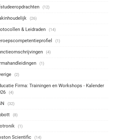
fstudeeropdrachten
(12)
akinhoudelijk
(26)
otocollen & Leidraden
(14)
eroepscompetentieprofiel
(1)
unctieomschrijvingen
(4)
irmahandleidingen
(1)
verige
(2)
ucatie Firma: Trainingen en Workshops - Kalender
026
(4)
SN
(32)
bbott
(8)
otronik
(1)
ston Scientific
(14)