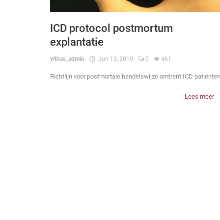
ICD protocol postmortum
explantatie
vithas_admin
Jun 13, 2010
0
461
Richtlijn voor postmortale handelswijze omtrent ICD patiënte
Lees meer