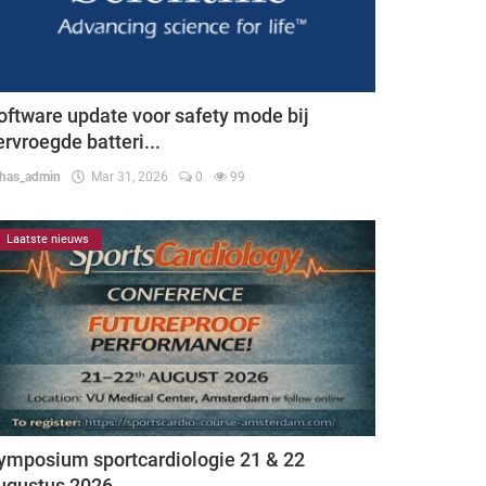
oftware update voor safety mode bij
ervroegde batteri...
thas_admin
Mar 31, 2026
0
99
Laatste nieuws
ymposium sportcardiologie 21 & 22
ugustus 2026