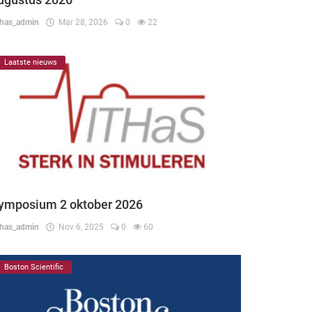
thas_admin
Mar 28, 2026
0
22
Laatste nieuws
ymposium 2 oktober 2026
thas_admin
Nov 6, 2025
0
60
Boston Scientific