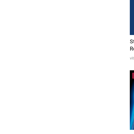
S
R
vi