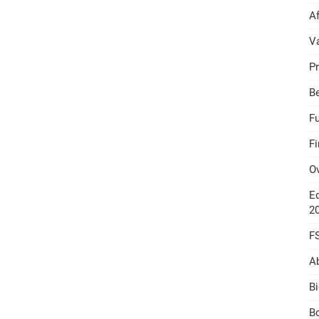
A
V
Pr
B
F
F
O
Ed
2
F
A
Bi
Bo