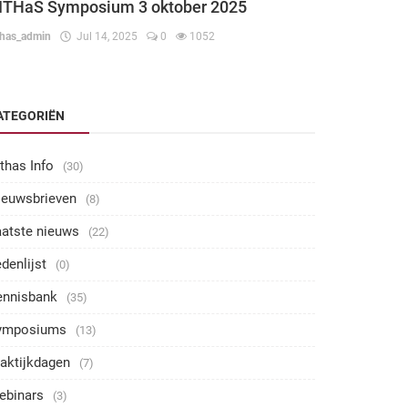
ITHaS Symposium 3 oktober 2025
thas_admin
Jul 14, 2025
0
1052
ATEGORIËN
thas Info
(30)
ieuwsbrieven
(8)
aatste nieuws
(22)
denlijst
(0)
ennisbank
(35)
ymposiums
(13)
aktijkdagen
(7)
ebinars
(3)