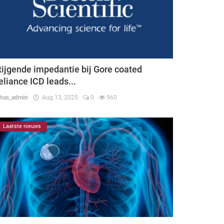
tijgende impedantie bij Gore coated
eliance ICD leads...
thas_admin
Aug 13, 2025
0
960
Laatste nieuws