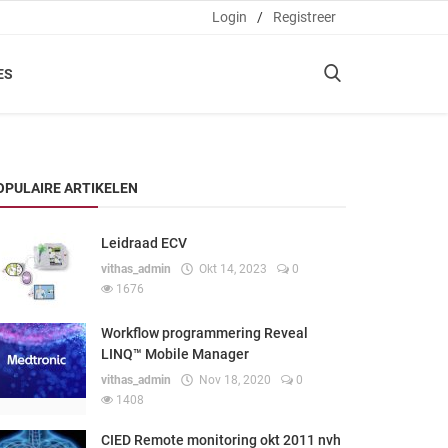
Login
/
Registreer
ES
OPULAIRE ARTIKELEN
Leidraad ECV
vithas_admin
Okt 14, 2023
0
1676
Workflow programmering Reveal
LINQ™ Mobile Manager
vithas_admin
Nov 18, 2020
0
1408
CIED Remote monitoring okt 2011 nvh