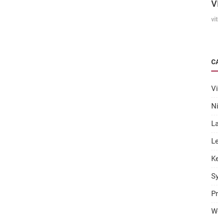
V
vi
C
Vi
N
L
Le
K
S
Pr
W