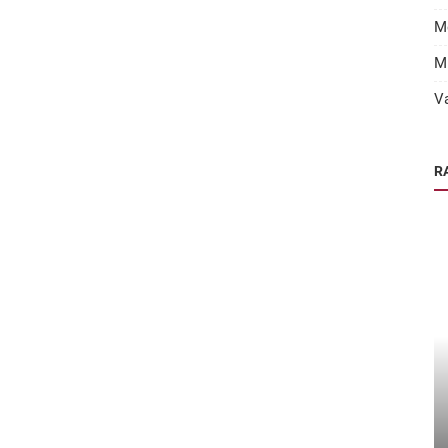
M
M
V
R
Protocollen & Leidraden
CIED Remote monitoring okt 2011 nvh