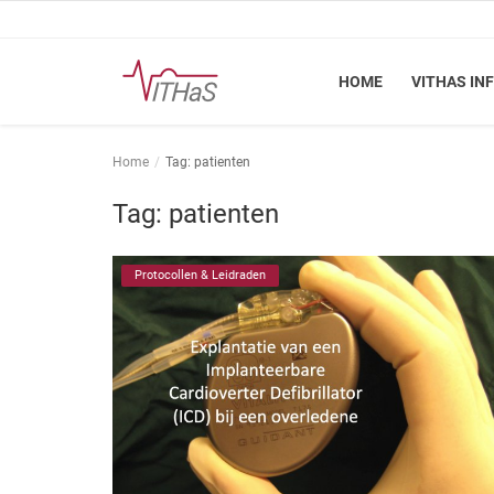
HOME
VITHAS IN
Home
Home
Tag: patienten
Vithas Info
Tag: patienten
Kennisbank
Protocollen & Leidraden
Vakinhoudelijk
FSN
Vacatures
Login
Registreer