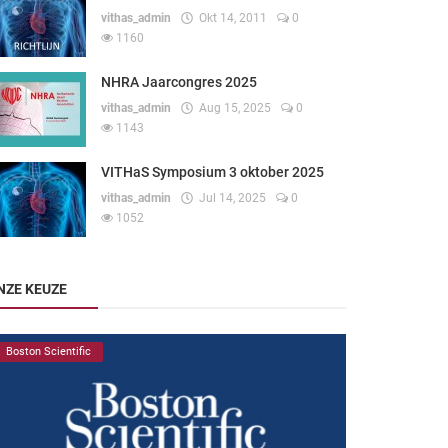
vithas_admin
Okt 14, 2011
0
1160
NHRA Jaarcongres 2025
vithas_admin
Aug 15, 2025
0
1143
VITHaS Symposium 3 oktober 2025
vithas_admin
Jul 14, 2025
0
1052
NZE KEUZE
Boston Scientific