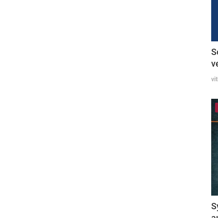
S
v
vi
S
a