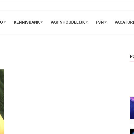
FO
KENNISBANK
VAKINHOUDELIJK
FSN
VACATUR
P