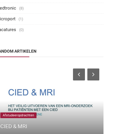
edtronic
(8)
icroport
(1)
acatures
(0)
ANDOM ARTIKELEN
Functieomschri
Afstudeeropdrachten
Functieoms
CIED & MRI
specialisat