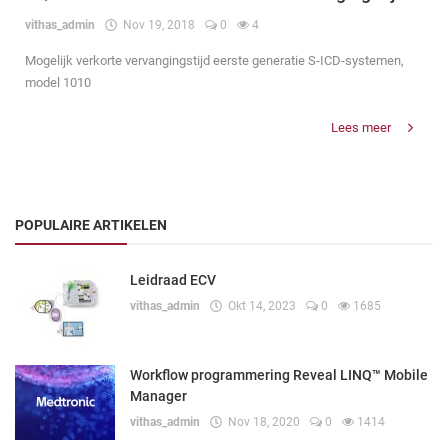
vithas_admin
Nov 19, 2018
0
4
Mogelijk verkorte vervangingstijd eerste generatie S-ICD-systemen,
model 1010
Lees meer
POPULAIRE ARTIKELEN
Leidraad ECV
vithas_admin
Okt 14, 2023
0
1685
Workflow programmering Reveal LINQ™ Mobile
Manager
vithas_admin
Nov 18, 2020
0
1414