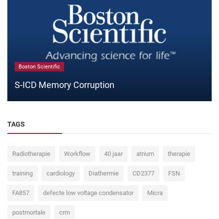
Boston Scientific
S-ICD Memory Corruption
TAGS
Radiotherapie
Workflow
40 jaar
atrium
therapie
training
cardiology
Diathermie
CD2377
FSN
FA857
defecte low voltage condensator
Micra
postmortale
crm