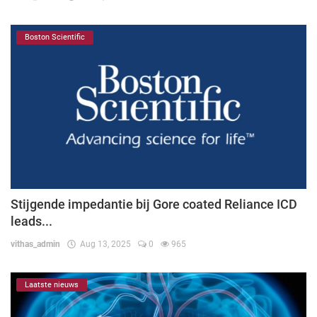
Boston Scientific
Stijgende impedantie bij Gore coated Reliance ICD
leads...
vithas_admin
Aug 13, 2025
0
965
Laatste nieuws