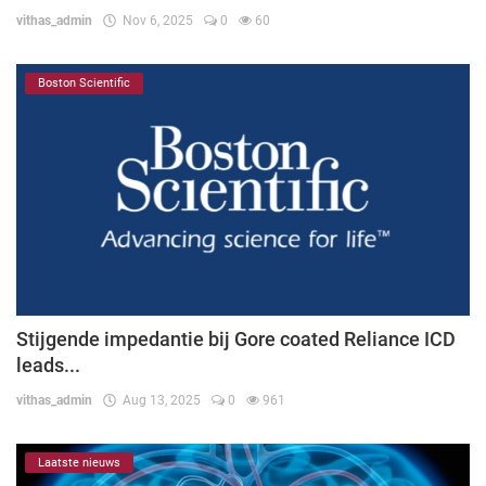
vithas_admin
Nov 6, 2025
0
60
Boston Scientific
Stijgende impedantie bij Gore coated Reliance ICD
leads...
vithas_admin
Aug 13, 2025
0
961
Laatste nieuws