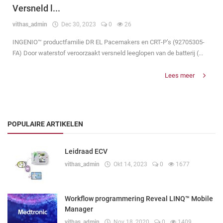
Versneld l...
vithas_admin
Dec 30, 2023
0
26
INGENIO™ productfamilie DR EL Pacemakers en CRT-P’s (92705305-
FA) Door waterstof veroorzaakt versneld leeglopen van de batterij (...
Lees meer
POPULAIRE ARTIKELEN
Leidraad ECV
vithas_admin
Okt 14, 2023
0
1677
Workflow programmering Reveal LINQ™ Mobile
Manager
vithas_admin
Nov 18, 2020
0
1409