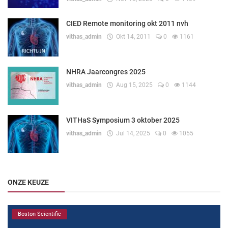
CIED Remote monitoring okt 2011 nvh
vithas_admin
Okt 14, 2011
0
1161
NHRA Jaarcongres 2025
vithas_admin
Aug 15, 2025
0
1144
VITHaS Symposium 3 oktober 2025
vithas_admin
Jul 14, 2025
0
1055
ONZE KEUZE
Boston Scientific