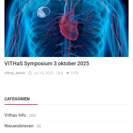
VITHaS Symposium 3 oktober 2025
vithas_admin
Jul 14, 2025
0
1055
CATEGORIËN
Vithas Info
(30)
Nieuwsbrieven
(8)