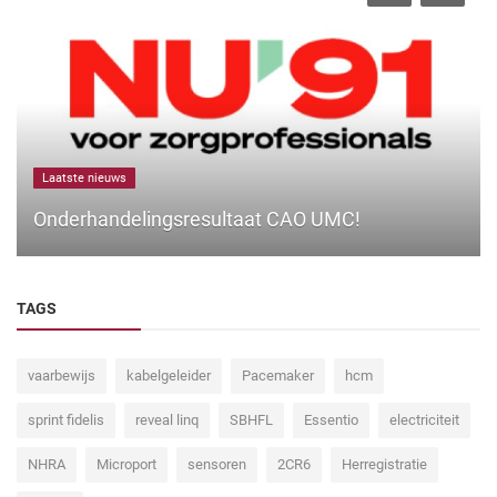
Laatste nieuws
Onderhandelingsresultaat CAO UMC!
TAGS
vaarbewijs
kabelgeleider
Pacemaker
hcm
sprint fidelis
reveal linq
SBHFL
Essentio
electriciteit
NHRA
Microport
sensoren
2CR6
Herregistratie