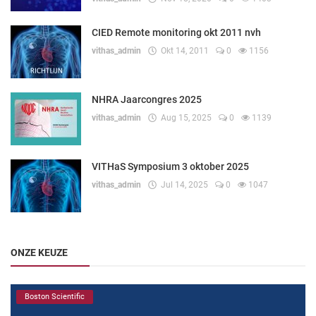
CIED Remote monitoring okt 2011 nvh
vithas_admin
Okt 14, 2011
0
1156
NHRA Jaarcongres 2025
vithas_admin
Aug 15, 2025
0
1139
VITHaS Symposium 3 oktober 2025
vithas_admin
Jul 14, 2025
0
1047
ONZE KEUZE
Boston Scientific