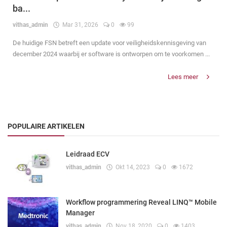
ba...
vithas_admin
Mar 31, 2026
0
99
De huidige FSN betreft een update voor veiligheidskennisgeving van
december 2024 waarbij er software is ontworpen om te voorkomen ...
Lees meer
POPULAIRE ARTIKELEN
Leidraad ECV
vithas_admin
Okt 14, 2023
0
1672
Workflow programmering Reveal LINQ™ Mobile
Manager
vithas_admin
Nov 18, 2020
0
1403