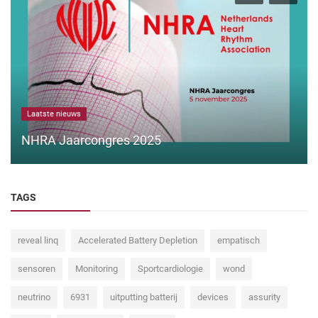
Laatste nieuws
NHRA Jaarcongres 2025
TAGS
reveal linq
Accelerated Battery Depletion
empatisch
sensoren
Monitoring
Sportcardiologie
wond
neutrino
6931
uitputting batterij
devices
assurity