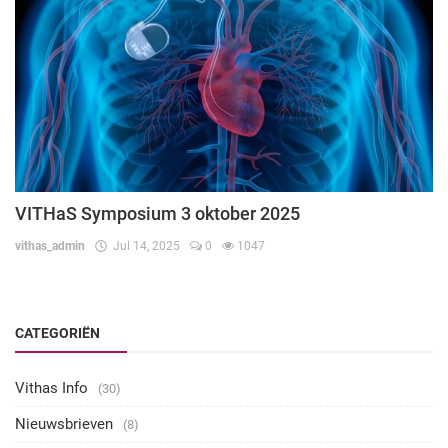
VITHaS Symposium 3 oktober 2025
vithas_admin
Jul 14, 2025
0
1047
CATEGORIËN
Vithas Info
(30)
Nieuwsbrieven
(8)