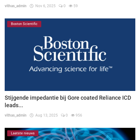
vithas_admin
Nov 6, 2025
0
59
Boston Scientific
Stijgende impedantie bij Gore coated Reliance ICD
leads...
vithas_admin
Aug 13, 2025
0
956
Laatste nieuws