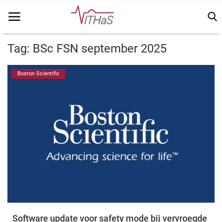
Tag: BSc FSN september 2025
Home
Boston Scientific
Vithas Info
Kennisbank
Vakinhoudelijk
FSN
Vacatures
Login
Software update voor safety mode bij vervroegde
Registreer