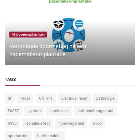
Afstudeeropdrachten
Vervroegde doormeting na een
pacemakerimplantatie
TAGS
hf
Micra
CRT-P’s
Electrical reset
pathologie
FA857
system
cardiologie
hartmonitorapparaat
6930
isolatiedefect
rijbevoegdheid
s-icd
sportadvies
hartstimulatie