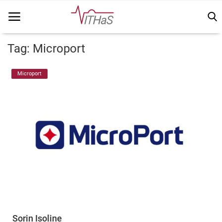
Tag: Microport
Home
Microport
Vithas Info
Kennisbank
Vakinhoudelijk
FSN
Vacatures
Login
Sorin Isoline
Registreer