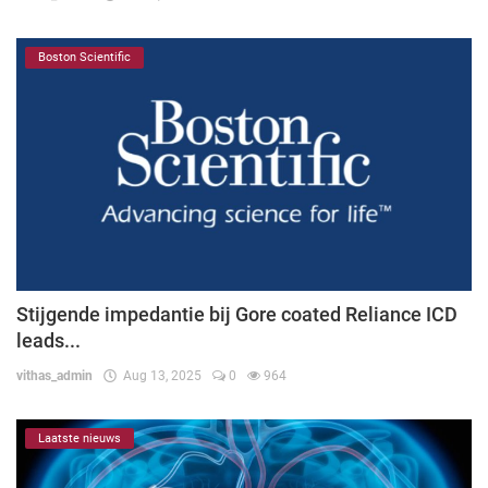
Boston Scientific
Stijgende impedantie bij Gore coated Reliance ICD
leads...
vithas_admin
Aug 13, 2025
0
964
Laatste nieuws