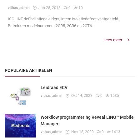
vithas_admin
Jan 28, 2013
0
10
ISOLINE defibrillatiegeleiders; intern isolatiedefect vastgesteld.
Betrokken modelnummers 2CR5, 2CR6 en 2CT6.
Lees meer
POPULAIRE ARTIKELEN
Leidraad ECV
vithas_admin
Okt 14, 2023
0
1685
Workflow programmering Reveal LINQ™ Mobile
Manager
vithas_admin
Nov 18, 2020
0
1413