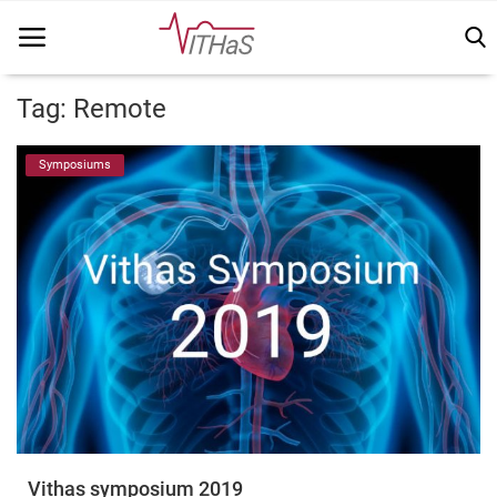
Tag: Remote
Home
Symposiums
Vithas Info
Kennisbank
Vakinhoudelijk
FSN
Vacatures
Login
Vithas symposium 2019
Registreer