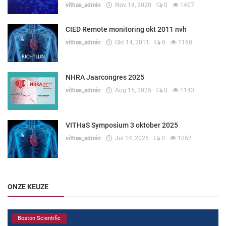
vithas_admin
Nov 18, 2020
0
1407
CIED Remote monitoring okt 2011 nvh
vithas_admin
Okt 14, 2011
0
1160
NHRA Jaarcongres 2025
vithas_admin
Aug 15, 2025
0
1143
VITHaS Symposium 3 oktober 2025
vithas_admin
Jul 14, 2025
0
1052
ONZE KEUZE
Boston Scientific