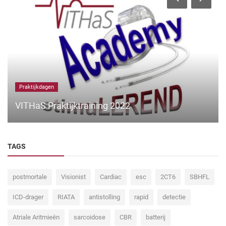
Praktijkdagen
VITHaS Praktijktraining 2022
TAGS
postmortale
Visionist
Cardiac
esc
2CT6
SBHFL
ICD-drager
RIATA
antistolling
rapid
detectie
Atriale Aritmieën
sarcoidose
CBR
batterij