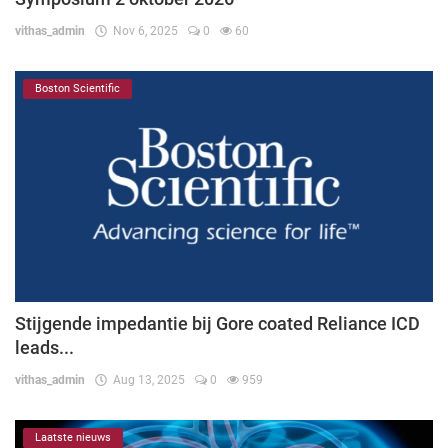
vithas_admin
Nov 6, 2025
0
60
Boston Scientific
Stijgende impedantie bij Gore coated Reliance ICD
leads...
vithas_admin
Aug 13, 2025
0
959
Laatste nieuws