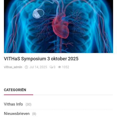
VITHaS Symposium 3 oktober 2025
vithas_admin
Jul 14, 2025
0
1052
CATEGORIËN
Vithas Info
(30)
Nieuwsbrieven
(8)