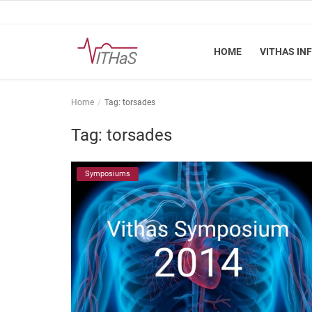
HOME
VITHAS IN
Home
Home
Tag: torsades
Vithas Info
Tag: torsades
Kennisbank
Symposiums
Vakinhoudelijk
FSN
Vacatures
Login
Registreer