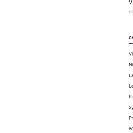
V
vi
C
Vi
N
L
Le
K
S
Pr
W