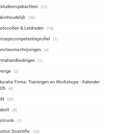
fstudeeropdrachten
(12)
akinhoudelijk
(26)
otocollen & Leidraden
(14)
eroepscompetentieprofiel
(1)
unctieomschrijvingen
(4)
irmahandleidingen
(1)
verige
(2)
ucatie Firma: Trainingen en Workshops - Kalender
026
(4)
SN
(32)
bbott
(8)
otronik
(1)
ston Scientific
(14)