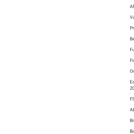
A
V
Pr
B
F
F
O
Ed
2
F
A
Bi
Bo