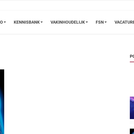
FO
KENNISBANK
VAKINHOUDELIJK
FSN
VACATUR
P