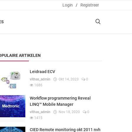
Login
/
Registreer
ES
OPULAIRE ARTIKELEN
Leidraad ECV
vithas_admin
Okt 14, 2023
0
1686
Workflow programmering Reveal
LINQ™ Mobile Manager
vithas_admin
Nov 18, 2020
0
1415
CIED Remote monitoring okt 2011 nvh