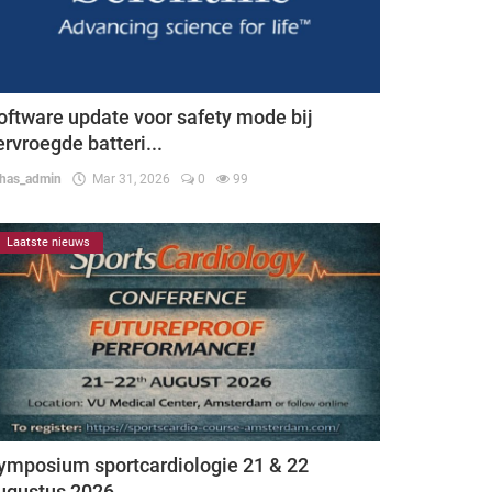
oftware update voor safety mode bij
ervroegde batteri...
thas_admin
Mar 31, 2026
0
99
Laatste nieuws
ymposium sportcardiologie 21 & 22
ugustus 2026