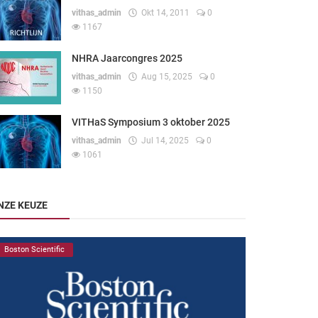
vithas_admin
Okt 14, 2011
0
1167
NHRA Jaarcongres 2025
vithas_admin
Aug 15, 2025
0
1150
VITHaS Symposium 3 oktober 2025
vithas_admin
Jul 14, 2025
0
1061
NZE KEUZE
Boston Scientific