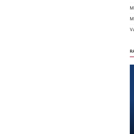
M
M
V
R
Nieuwsbrieven
Nieuwsbrief juli 2024