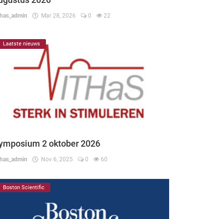
thas_admin
Mar 28, 2026
0
22
Laatste nieuws
ymposium 2 oktober 2026
thas_admin
Nov 6, 2025
0
60
Boston Scientific