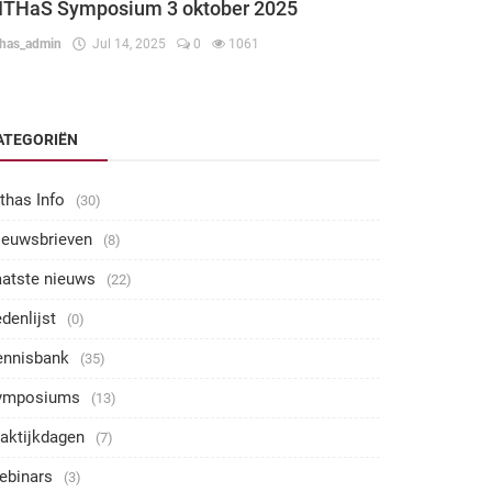
ITHaS Symposium 3 oktober 2025
thas_admin
Jul 14, 2025
0
1061
ATEGORIËN
thas Info
(30)
ieuwsbrieven
(8)
aatste nieuws
(22)
denlijst
(0)
ennisbank
(35)
ymposiums
(13)
aktijkdagen
(7)
ebinars
(3)