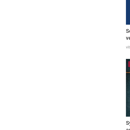
S
v
vi
S
a