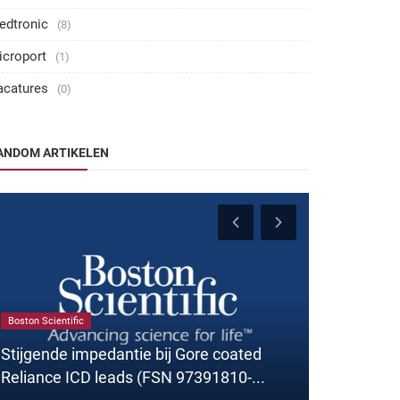
edtronic
(8)
icroport
(1)
acatures
(0)
ANDOM ARTIKELEN
Boston Scientific
Laatste nieuws
Stijgende impedantie bij Gore coated
Reliance ICD leads (FSN 97391810-...
VITHaS Sy