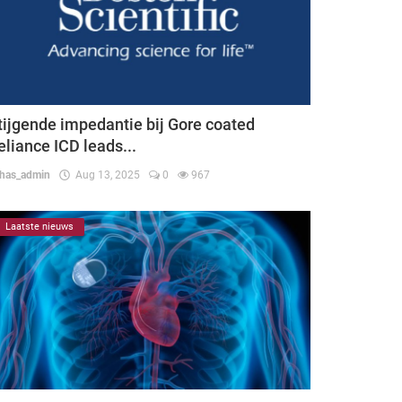
tijgende impedantie bij Gore coated
eliance ICD leads...
thas_admin
Aug 13, 2025
0
967
Laatste nieuws