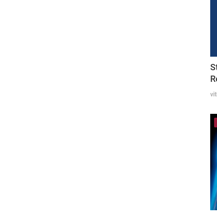
S
R
vi