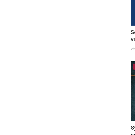
S
v
vi
S
a