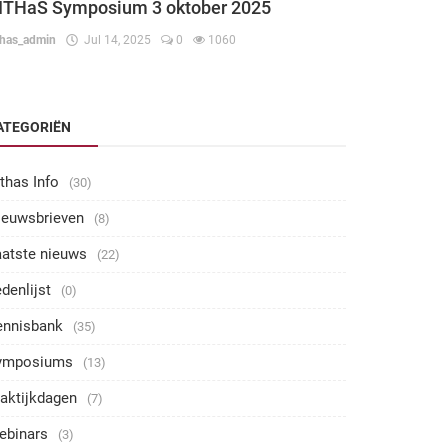
ITHaS Symposium 3 oktober 2025
thas_admin
Jul 14, 2025
0
1060
ATEGORIËN
thas Info
(30)
ieuwsbrieven
(8)
aatste nieuws
(22)
denlijst
(0)
ennisbank
(35)
ymposiums
(13)
aktijkdagen
(7)
ebinars
(3)