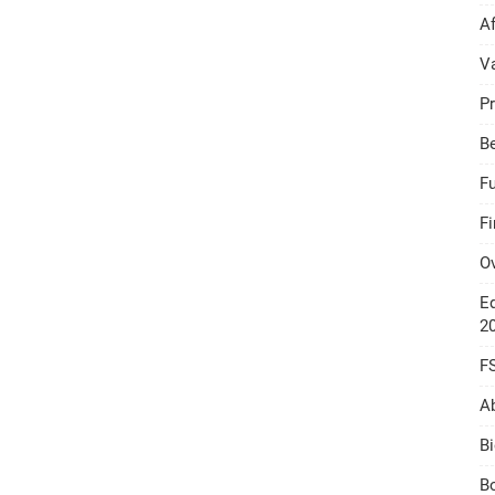
A
V
Pr
B
F
F
O
Ed
2
F
A
Bi
Bo