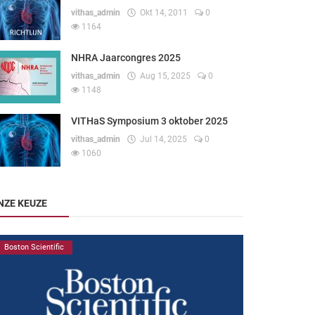
vithas_admin
Okt 14, 2011
0
1164
NHRA Jaarcongres 2025
vithas_admin
Aug 15, 2025
0
1148
VITHaS Symposium 3 oktober 2025
vithas_admin
Jul 14, 2025
0
1060
NZE KEUZE
Boston Scientific