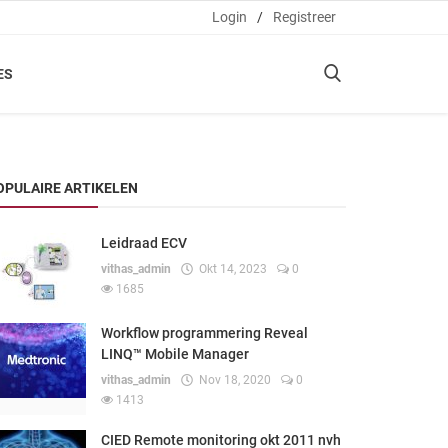
Login
/
Registreer
ES
OPULAIRE ARTIKELEN
Leidraad ECV
vithas_admin
Okt 14, 2023
0
1685
Workflow programmering Reveal
LINQ™ Mobile Manager
vithas_admin
Nov 18, 2020
0
1413
CIED Remote monitoring okt 2011 nvh