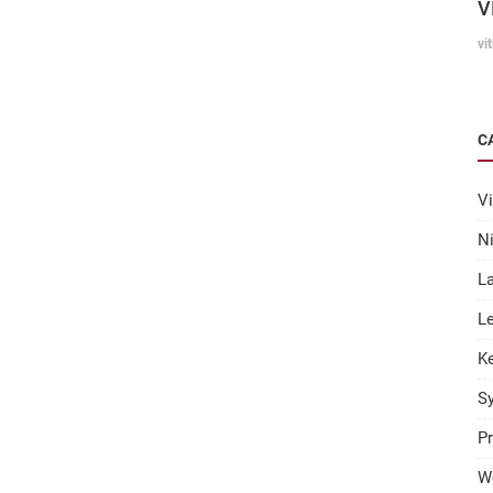
V
vi
C
Vi
N
L
Le
K
S
Pr
W