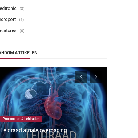
edtronic
(8)
icroport
(1)
acatures
(0)
ANDOM ARTIKELEN
Protocollen & Leidraden
Microport
Leidraad atriale overpacing
Sorin Isoli