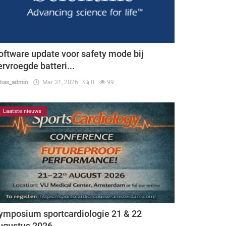
oftware update voor safety mode bij
ervroegde batteri...
thas_admin
Mar 31, 2026
0
99
Laatste nieuws
ymposium sportcardiologie 21 & 22
ugustus 2026