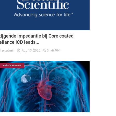
tijgende impedantie bij Gore coated
eliance ICD leads...
thas_admin
Aug 13, 2025
0
964
Laatste nieuws