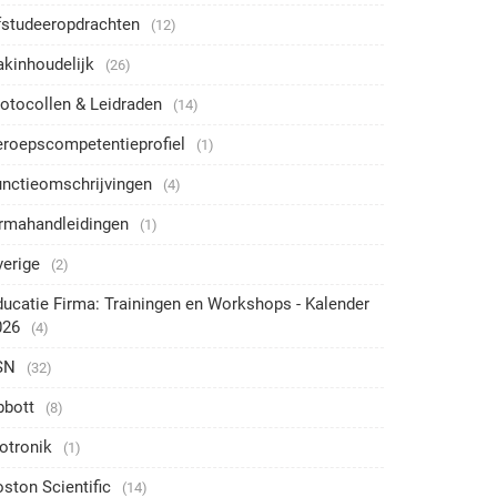
fstudeeropdrachten
(12)
akinhoudelijk
(26)
otocollen & Leidraden
(14)
eroepscompetentieprofiel
(1)
unctieomschrijvingen
(4)
irmahandleidingen
(1)
verige
(2)
ucatie Firma: Trainingen en Workshops - Kalender
026
(4)
SN
(32)
bbott
(8)
otronik
(1)
ston Scientific
(14)