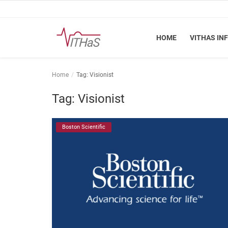
HOME
VITHAS IN
Home
Home
Tag: Visionist
Vithas Info
Tag: Visionist
Kennisbank
Boston Scientific
Vakinhoudelijk
FSN
Vacatures
Login
Registreer