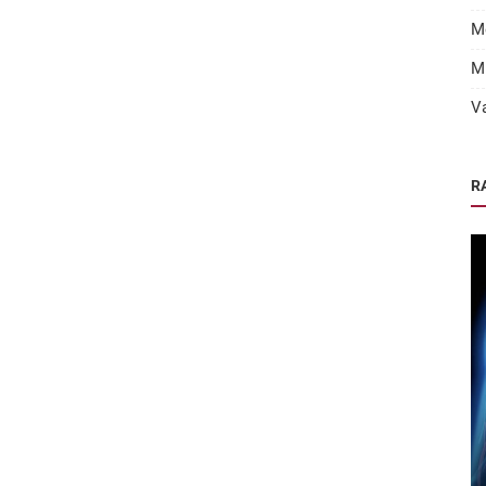
M
M
V
R
 2026
Afstudeeropdrachten
6
ICD-shocks en nazorg