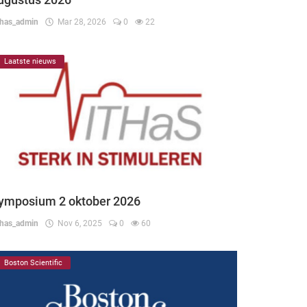
thas_admin
Mar 28, 2026
0
22
Laatste nieuws
ymposium 2 oktober 2026
thas_admin
Nov 6, 2025
0
60
Boston Scientific