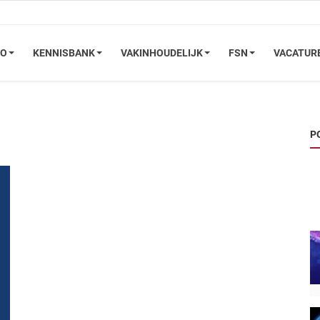
FO
KENNISBANK
VAKINHOUDELIJK
FSN
VACATUR
P