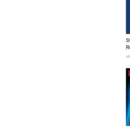
S
R
vi